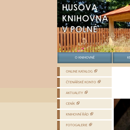
PŘEJÍT K OBSAHU WEBU
O KNIHOVNĚ
K
Husova knihovna v Polné
ONLINE KATALOG
ČTENÁŘSKÉ KONTO
AKTUALITY
CENÍK
KNIHOVNÍ ŘÁD
FOTOGALERIE