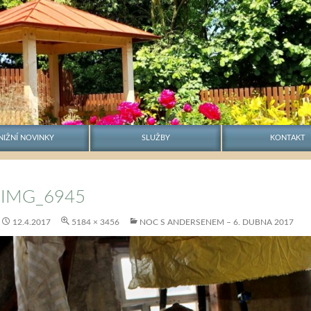
NIŽNÍ NOVINKY
SLUŽBY
KONTAKT
IMG_6945
12.4.2017
5184 × 3456
NOC S ANDERSENEM – 6. DUBNA 2017