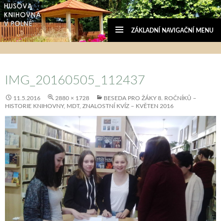
ZÁKLADNÍ NAVIGAČNÍ MENU
Husova knihovna v Polné
PŘEJÍT
K
IMG_20160505_112437
OBSAHU
WEBU
11.5.2016
2880 × 1728
BESEDA PRO ŽÁKY 8. ROČNÍKŮ –
HISTORIE KNIHOVNY, MDT, ZNALOSTNÍ KVÍZ – KVĚTEN 2016